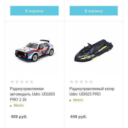
В корзину
В корзину
Радиоуправляемая
Радиоуправляемый катер
автомодель Udirc UD1603
Udirc UDI023 PRO
PRO 1:16
Много
Много
409
руб.
449
руб.