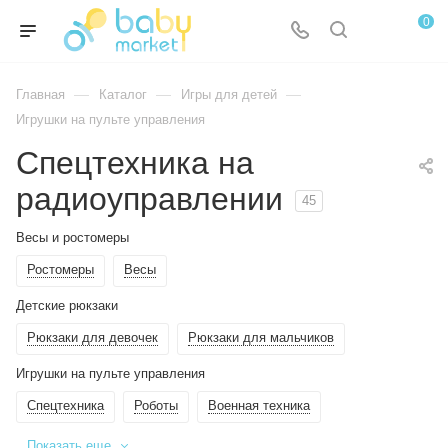
0
—
—
—
Главная
Каталог
Игры для детей
Игрушки на пульте управления
Спецтехника на
радиоуправлении
45
Весы и ростомеры
Ростомеры
Весы
Детские рюкзаки
Рюкзаки для девочек
Рюкзаки для мальчиков
Игрушки на пульте управления
Спецтехника
Роботы
Военная техника
Показать еще