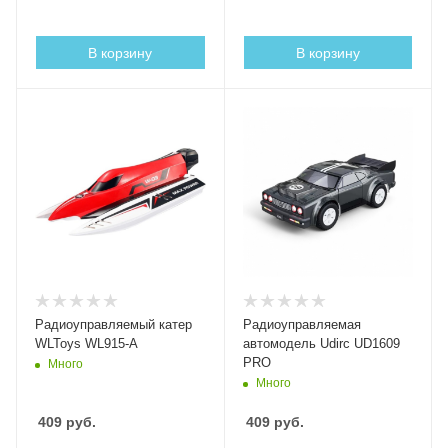
В корзину
В корзину
Радиоуправляемый катер
Радиоуправляемая
WLToys WL915-A
автомодель Udirc UD1609
PRO
Много
Много
409
руб.
409
руб.