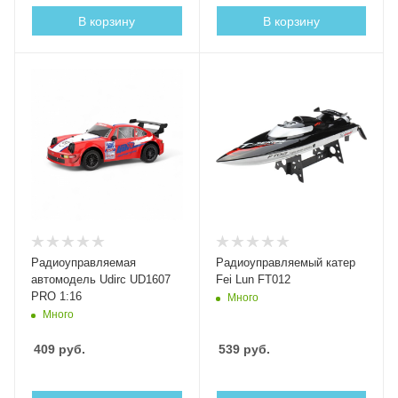
В корзину
В корзину
Радиоуправляемая
Радиоуправляемый катер
автомодель Udirc UD1607
Fei Lun FT012
PRO 1:16
Много
Много
409
руб.
539
руб.