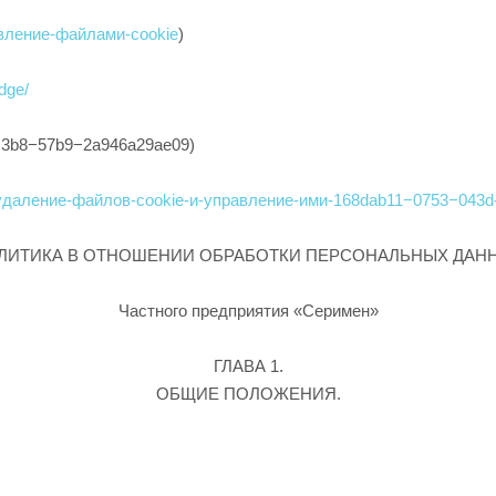
равление-файлами-cookie
)
dge/
-c3b8−57b9−2a946a29ae09)
ows/удаление-файлов-cookie-и-управление-ими-168dab11−0753−043
ЛИТИКА В ОТНОШЕНИИ ОБРАБОТКИ ПЕРСОНАЛЬНЫХ ДАН
Частного предприятия «Серимен»
ГЛАВА 1.
ОБЩИЕ ПОЛОЖЕНИЯ.