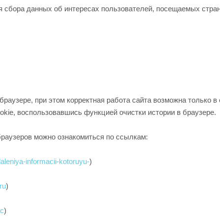
я сбора данных об интересах пользователей, посещаемых стран
браузере, при этом корректная работа сайта возможна только 
kie, воспользовавшись функцией очистки истории в браузере.
браузеров можно ознакомиться по ссылкам:
daleniya-informacii-kotoruyu-
)
ru
)
ac
)