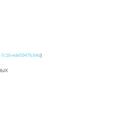
d-7c16-ede5947fc64d
)
НЫХ