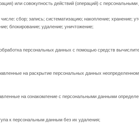
рация) или совокупность действий (операций) с персональным
исле: сбор; запись; систематизацию; накопление; хранение; ут
ние; блокирование; удаление; уничтожение;
 обработка персональных данных с помощью средств вычислите
равленные на раскрытие персональных данных неопределенному
авленные на ознакомление с персональными данными определен
упа к персональным данным без их удаления;