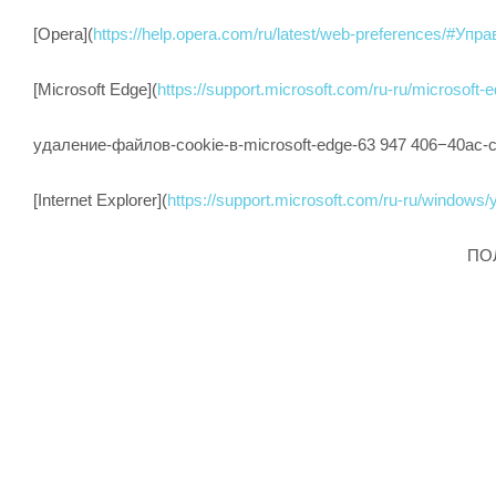
[Opera](
https://help.opera.com/ru/latest/web-preferences/#Уп
[Microsoft Edge](
https://support.microsoft.com/ru-ru/microsoft-e
удаление-файлов-cookie-в-microsoft-edge-63 947 406−40ac
[Internet Explorer](
https://support.microsoft.com/ru-ru/wind
ПО