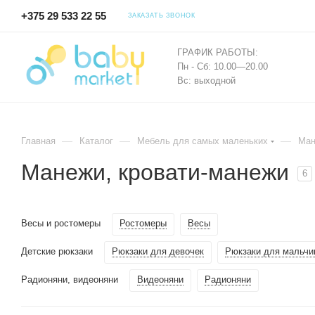
+375 29 533 22 55
ЗАКАЗАТЬ ЗВОНОК
ГРАФИК РАБОТЫ:
Пн - Сб: 10.00—20.00
Вс: выходной
—
—
—
Главная
Каталог
Мебель для самых маленьких
Ман
Манежи, кровати-манежи
6
Весы и ростомеры
Ростомеры
Весы
Детские рюкзаки
Рюкзаки для девочек
Рюкзаки для мальчи
Радионяни, видеоняни
Видеоняни
Радионяни