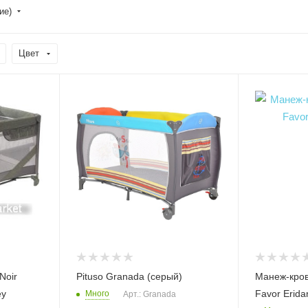
ие)
Цвет
Noir
Pituso Granada (серый)
Манеж-крова
ey
Favor Erida
Много
Арт.: Granada