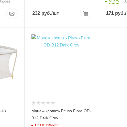
Много
 Snooze
А
232
руб.
/шт
171
руб.
ый)
Манеж-кровать Pituso Flora OD-
B12 Dark Grey
Нет в наличии