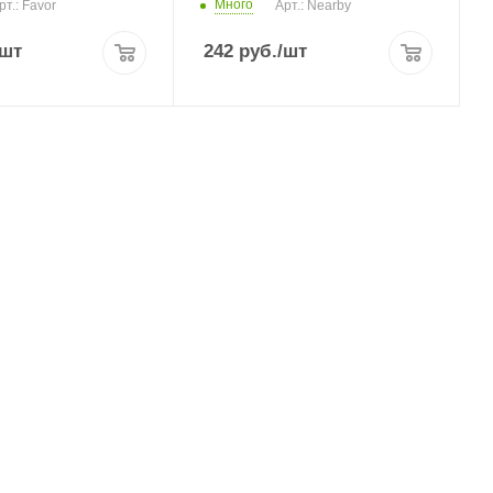
Много
рт.: Favor
Арт.: Nearby
/шт
242
руб.
/шт