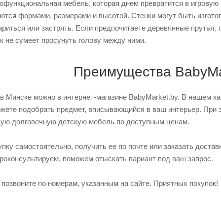
офункциональная мебель, которая днем превратится в игровую 
ются формами, размерами и высотой. Стенки могут быть изготов
риться или застрять. Если предпочитаете деревянные прутья, т
к не сумеет просунуть голову между ними.
Преимущества BabyMa
в Минске можно в интернет-магазине BabyMarket.by. В нашем к
ожете подобрать предмет, вписывающийся в ваш интерьер. При 
вую долговечную детскую мебель по доступным ценам.
пку самостоятельно, получить ее по почте или заказать достав
проконсультируем, поможем отыскать вариант под ваш запрос.
, позвоните по номерам, указанным на сайте. Приятных покупок!