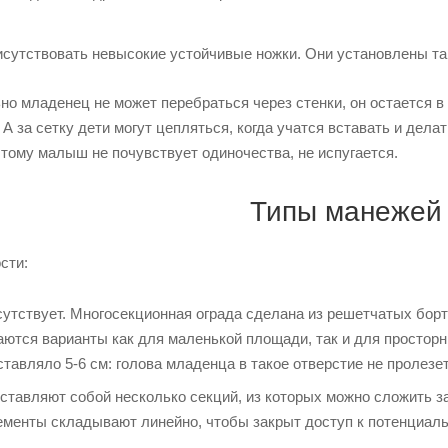
сутствовать невысокие устойчивые ножки. Они установлены так
о младенец не может перебраться через стенки, он остается в
 А за сетку дети могут цепляться, когда учатся вставать и дел
тому малыш не почувствует одиночества, не испугается.
Типы манежей
сти:
сутствует. Многосекционная ограда сделана из решетчатых борт
аются варианты как для маленькой площади, так и для простор
тавляло 5-6 см: голова младенца в такое отверстие не пролезет 
тавляют собой несколько секций, из которых можно сложить з
ементы складывают линейно, чтобы закрыт доступ к потенциаль