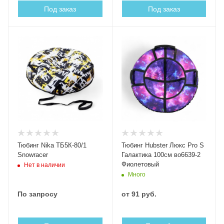
Под заказ
Под заказ
Тюбинг Nika ТБ5К-80/1
Тюбинг Hubster Люкс Pro S
Snowracer
Галактика 100см во6639-2
Фиолетовый
Нет в наличии
Много
По запросу
от
91 руб.