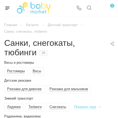
0
—
—
—
Главная
Каталог
Детский транспорт
Санки, снегокаты, тюбинги
Санки, снегокаты,
тюбинги
26
Весы и ростомеры
Ростомеры
Весы
Детские рюкзаки
Рюкзаки для девочек
Рюкзаки для мальчиков
Зимний транспорт
Ледянки
Тюбинги
Снегокаты
Показать еще
Радионяни, видеоняни