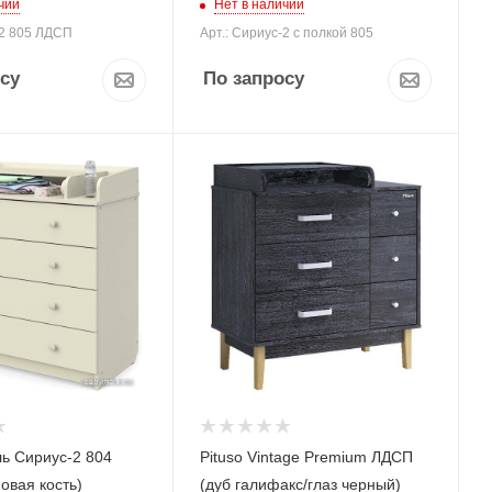
чии
Нет в наличии
-2 805 ЛДСП
Арт.: Сириус-2 с полкой 805
су
По запросу
ь Сириус-2 804
Pituso Vintage Premium ЛДСП
овая кость)
(дуб галифакс/глаз черный)