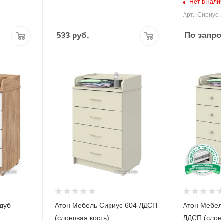
Нет в нали
Арт.: Сириус
533
руб.
По запро
 дуб
Атон Мебель Сириус 604 ЛДСП
Атон Мебел
(слоновая кость)
ЛДСП (слон