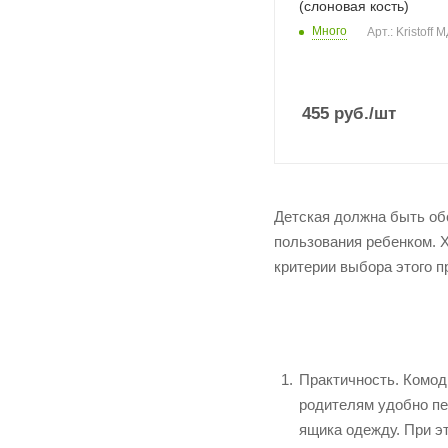
(слоновая кость)
Много
Арт.: Kristoff 
455
руб.
/шт
Детская должна быть об
пользования ребенком. Х
критерии выбора этого п
Практичность. Комод
родителям удобно пер
ящика одежду. При э