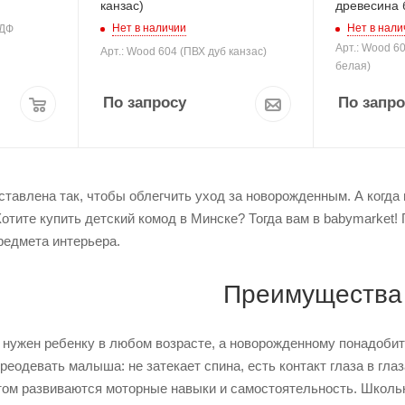
канзас)
древесина 
Нет в наличии
Нет в нали
МДФ
Арт.: Wood 6
Арт.: Wood 604 (ПВХ дуб канзас)
белая)
По запросу
По запро
ставлена так, чтобы облегчить уход за новорожденным. А когд
отите купить детский комод в Минске? Тогда вам в babymarket!
редмета интерьера.
Преимущества
 нужен ребенку в любом возрасте, а новорожденному понадобит
еодевать малыша: не затекает спина, есть контакт глаза в гла
том развиваются моторные навыки и самостоятельность. Школьн