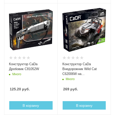
Конструктор CaDa
Конструктор CaDa
Дробовик C81052W
Внедорожник Wild Cat
C62006W на
Много
радиоуправлении
Много
125.20
руб.
269
руб.
В корзину
В корзину