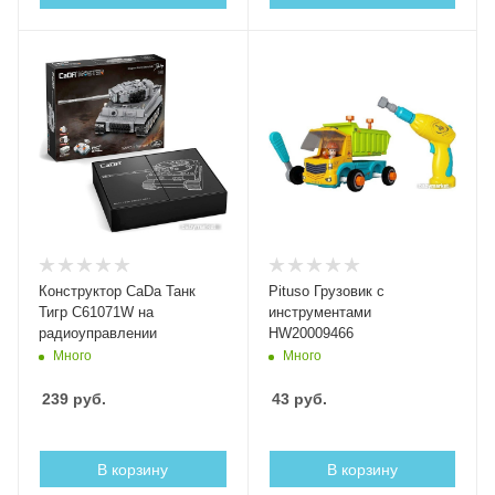
Конструктор CaDa Танк
Pituso Грузовик с
Тигр C61071W на
инструментами
радиоуправлении
HW20009466
Много
Много
239
руб.
43
руб.
В корзину
В корзину