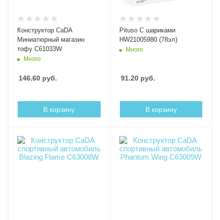
Конструктор CaDA
Pituso С шариками
Миниатюрный магазин
HW21005980 (78эл)
тофу C61033W
Много
Много
146.60
руб.
91.20
руб.
В корзину
В корзину