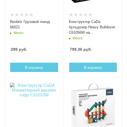
Reobrix Грузовой поезд
Конструктор CaDa
66021
бульдозер Heavy Bulldozer
C61056W на
Много
радиоуправлении
Много
299
руб.
799.36
руб.
В корзину
В корзину