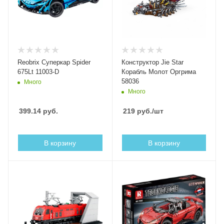
Reobrix Суперкар Spider
Конструктор Jie Star
675Lt 11003-D
Корабль Молот Оргрима
58036
Много
Много
399.14
руб.
219
руб.
/шт
В корзину
В корзину