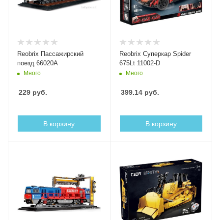
Reobrix Пассажирский
Reobrix Суперкар Spider
поезд 66020A
675Lt 11002-D
Много
Много
229
руб.
399.14
руб.
В корзину
В корзину