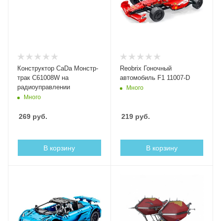
Конструктор CaDa Монстр-
Reobrix Гоночный
трак C61008W на
автомобиль F1 11007-D
радиоуправлении
Много
Много
269
руб.
219
руб.
В корзину
В корзину