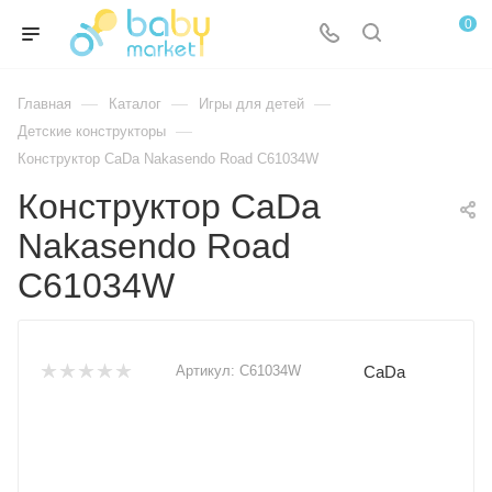
0
—
—
—
Главная
Каталог
Игры для детей
—
Детские конструкторы
Конструктор CaDa Nakasendo Road C61034W
Конструктор CaDa
Nakasendo Road
C61034W
CaDa
Артикул:
C61034W