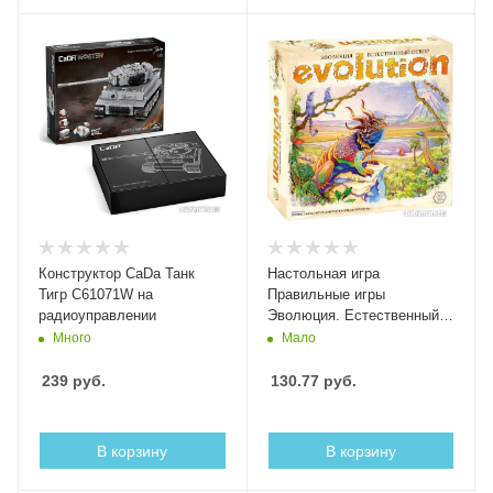
Конструктор CaDa Танк
Настольная игра
Тигр C61071W на
Правильные игры
радиоуправлении
Эволюция. Естественный
отбор / 13-03-01
Много
Мало
239
руб.
130.77
руб.
В корзину
В корзину