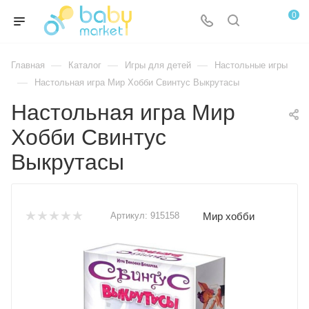
0
—
—
—
Главная
Каталог
Игры для детей
Настольные игры
—
Настольная игра Мир Хобби Свинтус Выкрутасы
Настольная игра Мир
Хобби Свинтус
Выкрутасы
Мир хобби
Артикул:
915158