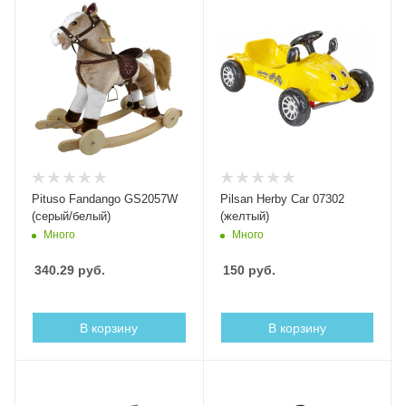
Pituso Fandango GS2057W
Pilsan Herby Car 07302
(серый/белый)
(желтый)
Много
Много
340.29
руб.
150
руб.
В корзину
В корзину