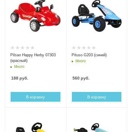
Pilsan Happy Herby 07303
Pituso G203 (синий)
(красный)
Много
Много
188
руб.
560
руб.
В корзину
В корзину