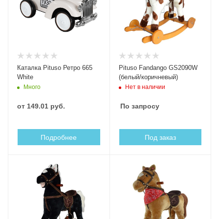
Каталка Pituso Ретро 665
Pituso Fandango GS2090W
White
(белый/коричневый)
Нет в наличии
Много
от
149.01 руб.
По запросу
Подробнее
Под заказ