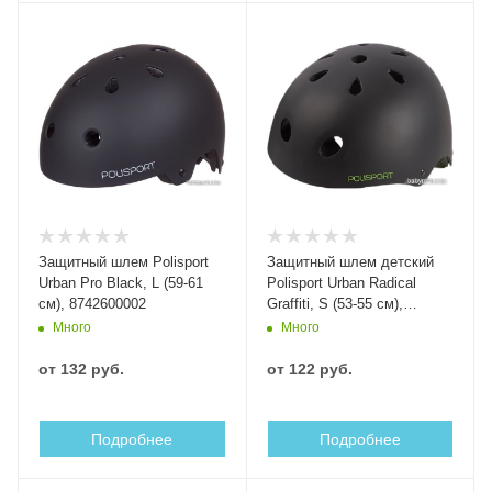
Защитный шлем Polisport
Защитный шлем детский
Urban Pro Black, L (59-61
Polisport Urban Radical
см), 8742600002
Graffiti, S (53-55 см),
8741100002
Много
Много
от
132 руб.
от
122 руб.
Подробнее
Подробнее