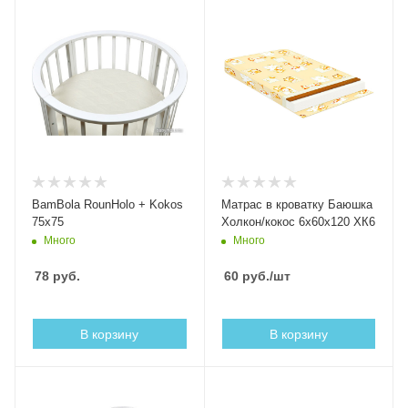
BamBola RounHolo + Kokos
Матрас в кроватку Баюшка
75x75
Холкон/кокос 6x60x120 ХК6
Много
Много
78
руб.
60
руб.
/шт
В корзину
В корзину