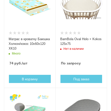
Матрас в кроватку Баюшка
BamBola Oval Holo + Kokos
Холкон/кокос 10x60x120
125x75
ХК10
Нет в наличии
Много
74
руб.
/шт
По запросу
В корзину
Под заказ