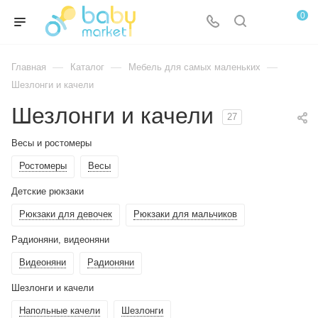
0
—
—
—
Главная
Каталог
Мебель для самых маленьких
Шезлонги и качели
Шезлонги и качели
27
Весы и ростомеры
Ростомеры
Весы
Детские рюкзаки
Рюкзаки для девочек
Рюкзаки для мальчиков
Радионяни, видеоняни
Видеоняни
Радионяни
Шезлонги и качели
Напольные качели
Шезлонги