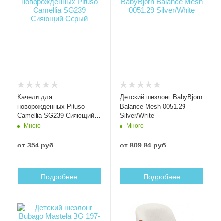
Качели для
Детский шезлонг BabyBjorn
новорожденных Pituso
Balance Mesh 0051.29
Camellia SG239 Сияющий
Silver/White
Серый
Много
Много
от
354 руб.
от
809.84 руб.
Подробнее
Подробнее