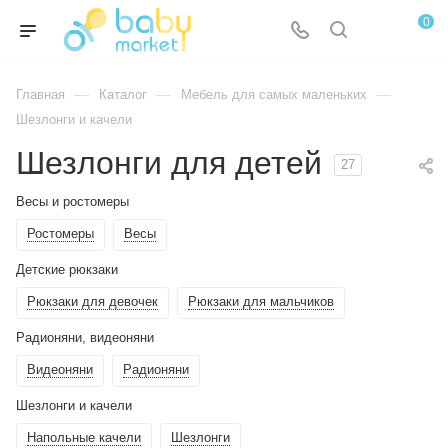
0
—
—
—
Главная
Каталог
Мебель для самых маленьких
Шезлонги и качели
Шезлонги для детей
27
Весы и ростомеры
Ростомеры
Весы
Детские рюкзаки
Рюкзаки для девочек
Рюкзаки для мальчиков
Радионяни, видеоняни
Видеоняни
Радионяни
Шезлонги и качели
Напольные качели
Шезлонги