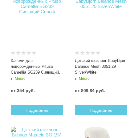
Качели для
Детский шезлонг BabyBjorn
новорожденных Pituso
Balance Mesh 0051.29
Camellia SG239 Сияющий
Silver/White
Серый
Много
Много
от
354 руб.
от
809.84 руб.
Подробнее
Подробнее