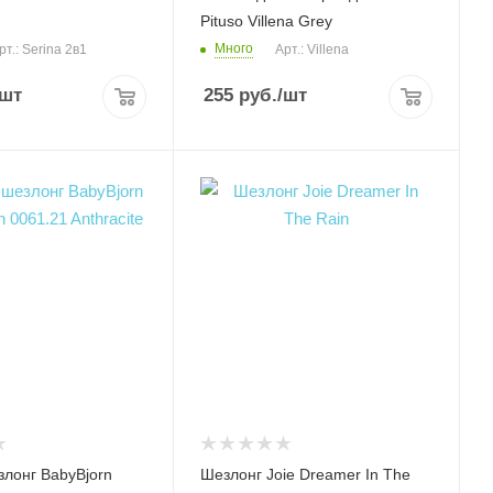
Pituso Villena Grey
Много
рт.: Serina 2в1
Арт.: Villena
/шт
255
руб.
/шт
злонг BabyBjorn
Шезлонг Joie Dreamer In The