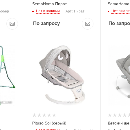
SemaHoma Пират
SemaHoma 
Нет в наличии
Нет в нали
 Бобер
Арт.: Пират
По запросу
По запро
Pituso Sol (серый)
Детский шез