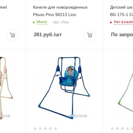
ivel
Качели для новорожденных
Детский ше
Pituso Pino 98213 Lion
BG 175-1 
Много
Нет в нали
Арт.: Pino
261
руб.
/шт
По запро