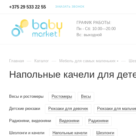
+375 29 533 22 55
ЗАКАЗАТЬ ЗВОНОК
ГРАФИК РАБОТЫ:
Пн - Сб: 10.00—20.00
Вс: выходной
—
—
—
Главная
Каталог
Мебель для самых маленьких
Шез
Напольные качели для дет
Весы и ростомеры
Ростомеры
Весы
Детские рюкзаки
Рюкзаки для девочек
Рюкзаки для мальчи
Радионяни, видеоняни
Видеоняни
Радионяни
Шезлонги и качели
Напольные качели
Шезлонги