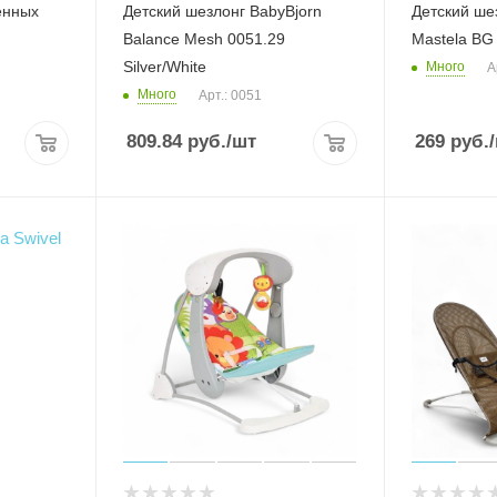
енных
Детский шезлонг BabyBjorn
Детский ше
Balance Mesh 0051.29
Mastela BG
Silver/White
Много
А
Много
Арт.: 0051
809.84
руб.
/шт
269
руб.