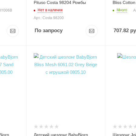
Pituso Costa 98204 Ромбы
Bliss Cotton
Нет в наличии
Много
 BY006B
А
Арт.: Costa 98200
По запросу
707.82
ру
Bjorn
Детский шезлонг BabyBjorn
Шезлонг Jo