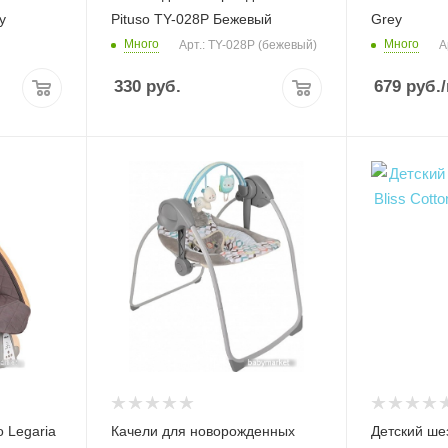
y
Pituso TY-028P Бежевый
Grey
Много
Много
Арт.: TY-028P (бежевый)
А
330
руб.
679
руб.
o Legaria
Качели для новорожденных
Детский ше