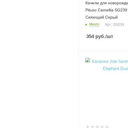
Качели для новорожд
Pituso Camellia SG239
Сияющий Серый
Много
Арт.: SG239
354
руб.
/шт