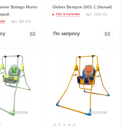
злонг Bubago Momo
Globex Ветерок 1601-1 (белый)
Серый
Нет в наличии
Арт.: 1601-01
чии
Арт.: BG 175
су
По запросу