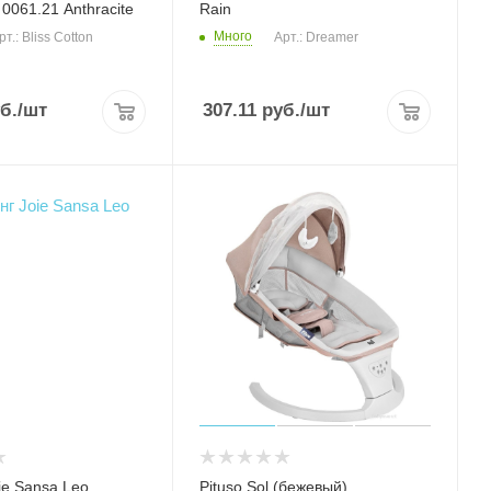
 0061.21 Anthracite
Rain
Много
рт.: Bliss Cotton
Арт.: Dreamer
б.
/шт
307.11
руб.
/шт
ie Sansa Leo
Pituso Sol (бежевый)