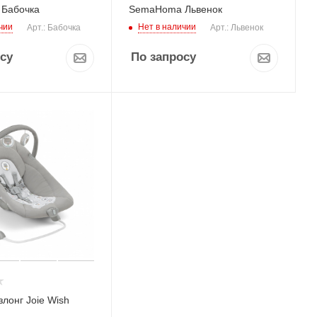
Бабочка
SemaHoma Львенок
чии
Нет в наличии
Арт.: Бабочка
Арт.: Львенок
су
По запросу
лонг Joie Wish