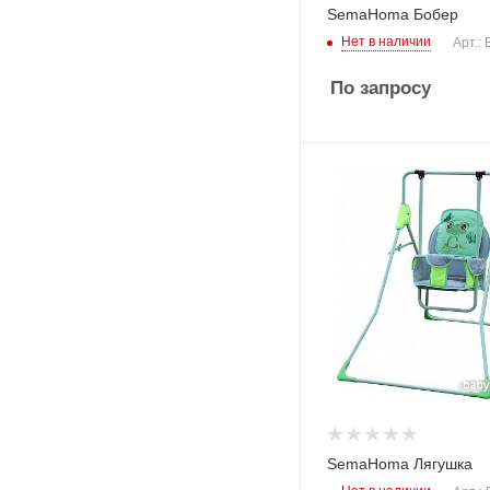
SemaHoma Бобер
Нет в наличии
Арт.:
По запросу
SemaHoma Лягушка