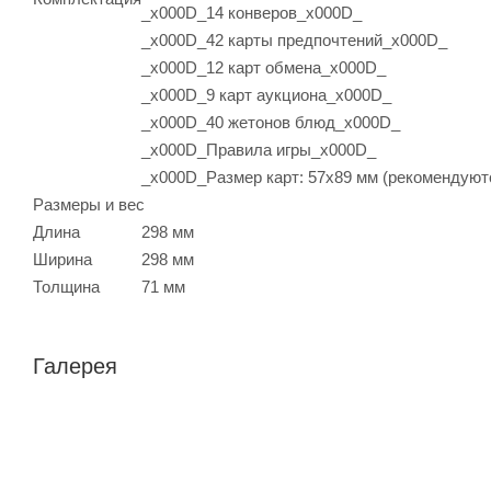
_x000D_14 конверов_x000D_
_x000D_42 карты предпочтений_x000D_
_x000D_12 карт обмена_x000D_
_x000D_9 карт аукциона_x000D_
_x000D_40 жетонов блюд_x000D_
_x000D_Правила игры_x000D_
_x000D_Размер карт: 57х89 мм (рекомендуютс
Размеры и вес
Длина
298 мм
Ширина
298 мм
Толщина
71 мм
Галерея