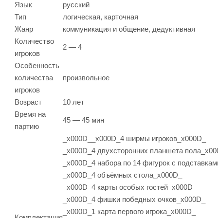
Язык
русский
Тип
логическая, карточная
Жанр
коммуникация и общение, дедуктивная
Количество
2 — 4
игроков
Особенность
количества
произвольное
игроков
Возраст
10 лет
Время на
45 — 45 мин
партию
_x000D__x000D_4 ширмы игроков_x000D_
_x000D_4 двухсторонних планшета пола_x0
_x000D_4 набора по 14 фигурок с подставка
_x000D_4 объёмных стола_x000D_
_x000D_4 карты особых гостей_x000D_
_x000D_4 фишки победных очков_x000D_
_x000D_1 карта первого игрока_x000D_
Комплектация