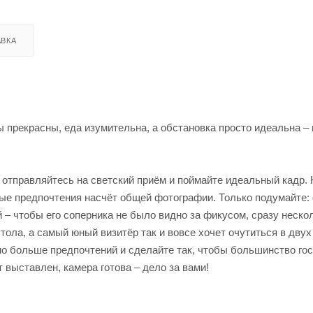
ВКА
 прекрасны, еда изумительна, а обстановка просто идеальна – 
 отправляйтесь на светский приём и поймайте идеальный кадр. 
нные предпочтения насчёт общей фотографии. Только подумайте:
й – чтобы его соперника не было видно за фикусом, сразу неско
тола, а самый юный визитёр так и вовсе хочет очутиться в двух
но больше предпочтений и сделайте так, чтобы большинство го
выставлен, камера готова – дело за вами!