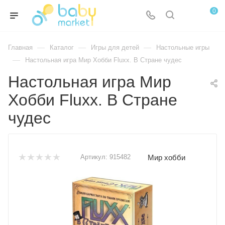
0
—
—
—
Главная
Каталог
Игры для детей
Настольные игры
—
Настольная игра Мир Хобби Fluxx. В Стране чудес
Настольная игра Мир
Хобби Fluxx. В Стране
чудес
Мир хобби
Артикул:
915482