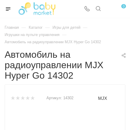
0
—
—
—
Главная
Каталог
Игры для детей
—
Игрушки на пульте управления
Автомобиль на радиоуправлении MJX Hyper Go 14302
Автомобиль на
радиоуправлении MJX
Hyper Go 14302
MJX
Артикул:
14302