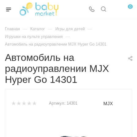
0
—
—
—
Главная
Каталог
Игры для детей
—
Игрушки на пульте управления
Автомобиль на радиоуправлении MJX Hyper Go 14301
Автомобиль на
радиоуправлении MJX
Hyper Go 14301
MJX
Артикул:
14301