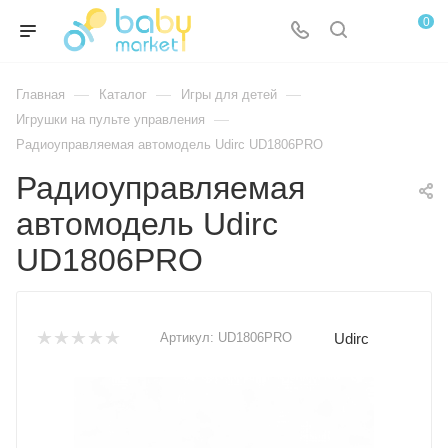
0
—
—
—
Главная
Каталог
Игры для детей
—
Игрушки на пульте управления
Радиоуправляемая автомодель Udirc UD1806PRO
Радиоуправляемая
автомодель Udirc
UD1806PRO
Udirc
Артикул:
UD1806PRO