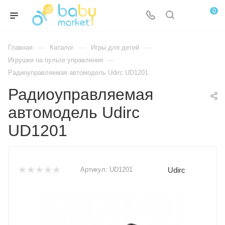
0
—
—
—
Главная
Каталог
Игры для детей
—
Игрушки на пульте управления
Радиоуправляемая автомодель Udirc UD1201
Радиоуправляемая
автомодель Udirc
UD1201
Udirc
Артикул:
UD1201