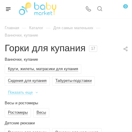
0
—
—
—
Главная
Каталог
Для самых маленьких
Ванночки, купание
Горки для купания
17
Ванночки, купание
Круги, жилеты, матрасики для купания
Сидения для купания
Табуреты-подставки
Показать еще
Весы и ростомеры
Ростомеры
Весы
Детские рюкзаки