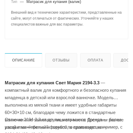
Тип
—
Матрасик для купания (валик)
Внешний вид и технические характеристики, представленные на
сайте, могут отличаться от фактических. Уточняйте у наших
специалистов важные для вас параметры.
ОПИСАНИЕ
ОТЗЫВЫ
ОПЛАТА
ДОСТ
Матрасик для купания Свет Мария 2194-3.3
—
компактный валик для комфортного и безопасного купания
младенца в детской или взрослой ванночке. Модель
выполнена из мягкой ткани и имеет удобные габариты
60×30×10 см, благодаря чему ложится в стандартные
Отличие 2194-3.3 от других матрасиков бренда — более
ванночки и не занимает лишнего места. Доступны разные
узкий и манёвренный формат: по сравнению, например, с
расцветки — белый и голубой, а производство —