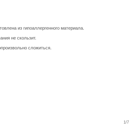
товлена из гипоаллергенного материала.
ания не скользит.
опроизвольно сложиться.
1/7