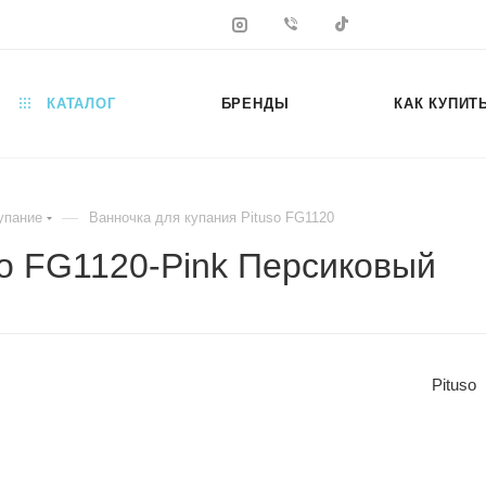
КАТАЛОГ
БРЕНДЫ
КАК КУПИТ
—
упание
Ванночка для купания Pituso FG1120
so FG1120-Pink Персиковый
Pituso