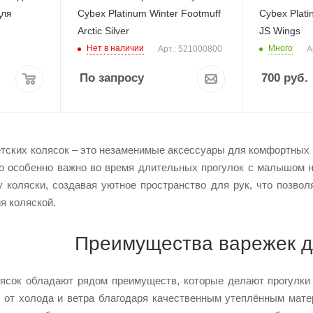
для
Cybex Platinum Winter Footmuff
Cybex Plati
Arctic Silver
JS Wings
Нет в наличии
Много
Арт.: 521000800
А
По запросу
700
руб.
тских колясок – это незаменимые аксессуары для комфортных п
о особенно важно во время длительных прогулок с малышом 
у коляски, создавая уютное пространство для рук, что позвол
я коляской.
Преимущества варежек д
ясок обладают рядом преимуществ, которые делают прогулки
 от холода и ветра благодаря качественным утеплённым мате