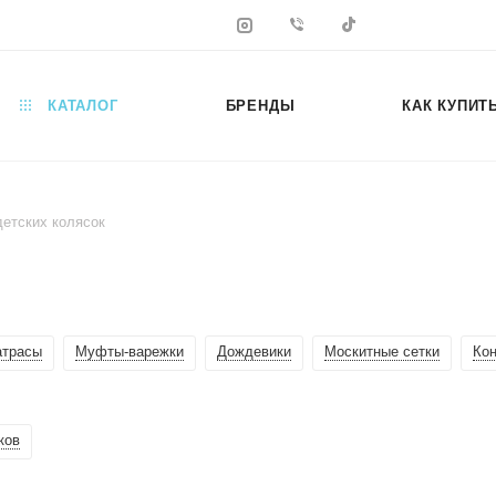
КАТАЛОГ
БРЕНДЫ
КАК КУПИТ
етских колясок
трасы
Муфты-варежки
Дождевики
Москитные сетки
Ко
ков