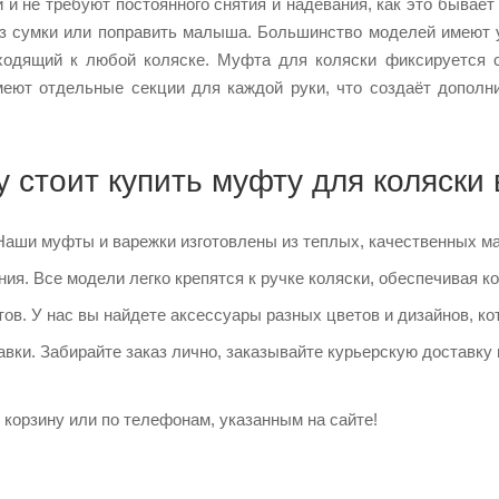
и и не требуют постоянного снятия и надевания, как это бывае
из сумки или поправить малыша. Большинство моделей имеют 
дходящий к любой коляске. Муфта для коляски фиксируется с
еют отдельные секции для каждой руки, что создаёт дополни
 стоит купить муфту для коляски 
 Наши муфты и варежки изготовлены из теплых, качественных м
ия. Все модели легко крепятся к ручке коляски, обеспечивая к
ов. У нас вы найдете аксессуары разных цветов и дизайнов, ко
вки. Забирайте заказ лично, заказывайте курьерскую доставку 
корзину или по телефонам, указанным на сайте!