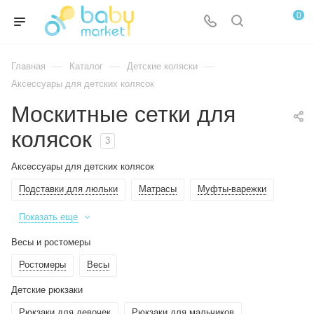
0
—
—
—
Главная
Каталог
Детские коляски
Аксессуары для детских колясок
Москитные сетки для
колясок
3
Аксессуары для детских колясок
Подставки для люльки
Матрасы
Муфты-варежки
Показать еще
Весы и ростомеры
Ростомеры
Весы
Детские рюкзаки
Рюкзаки для девочек
Рюкзаки для мальчиков