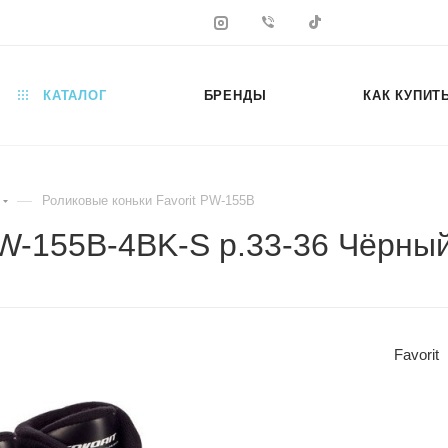
КАТАЛОГ
БРЕНДЫ
КАК КУПИТ
—
Роликовые коньки Favorit PW-155B
PW-155B-4BK-S р.33-36 Чёрны
Favorit