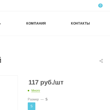
0
Ь
КОМПАНИЯ
КОНТАКТЫ
й
117
руб.
/шт
Много
Размер
—
S
S