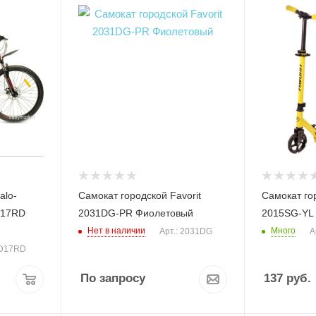
alo-
Самокат городской Favorit
Самокат гор
D17RD
2031DG-PR Фиолетовый
2015SG-YL
Нет в наличии
Много
Арт.: 2031DG
А
MD17RD
По запросу
137
руб.