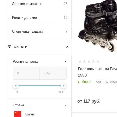
Детские самокаты
23
Ролики детские
10
Спортивная защита
7
ФИЛЬТР
Розничная цена
Роликовые коньки Favo
155B
Много
Арт.: PW-155B
0
985
от
117 руб.
Страна
Китай