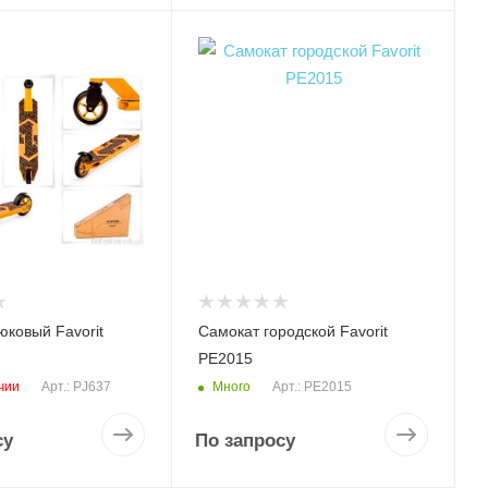
юковый Favorit
Самокат городской Favorit
PE2015
чии
Много
Арт.: PJ637
Арт.: PE2015
су
По запросу