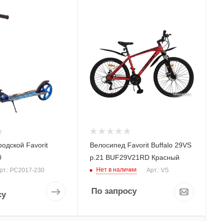
одской Favorit
Велосипед Favorit Buffalo 29VS
0
р.21 BUF29V21RD Красный
Нет в наличии
рт.: PC2017-230
Арт.: VS
По запросу
су