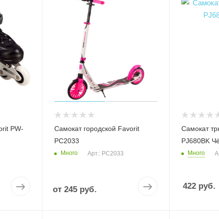
rit PW-
Самокат городской Favorit
Самокат тр
PC2033
PJ680BK Ч
Много
Много
Арт.: PC2033
А
422
руб.
от
245 руб.