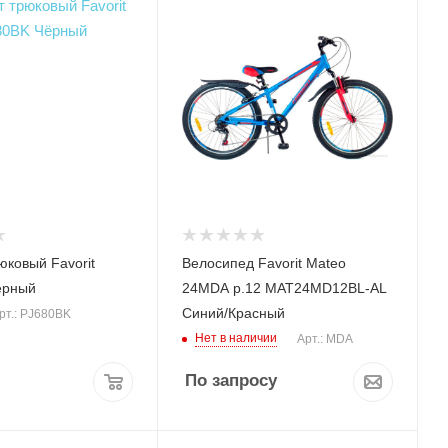
юковый Favorit
Велосипед Favorit Mateo
ёрный
24MDA р.12 MAT24MD12BL-AL
Синий/Красный
рт.: PJ680BK
Нет в наличии
Арт.: MDA
По запросу