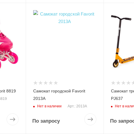
rit 8819
Самокат городской Favorit
Самокат тр
2013A
PJ637
 8819
Нет в наличии
Нет в нали
Арт.: 2013A
По запросу
По запро