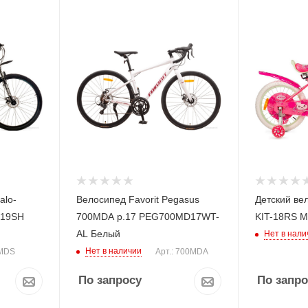
alo-
Велосипед Favorit Pegasus
Детский вел
D19SH
700MDA р.17 PEG700MD17WT-
KIT-18RS 
AL Белый
Нет в нали
Нет в наличии
 MDS
Арт.: 700MDA
По запросу
По запро