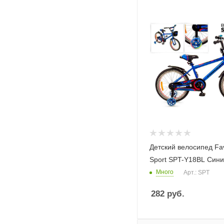
Детский велосипед Fav
Sport SPT-Y18BL Син
Много
Арт.: SPT
282
руб.