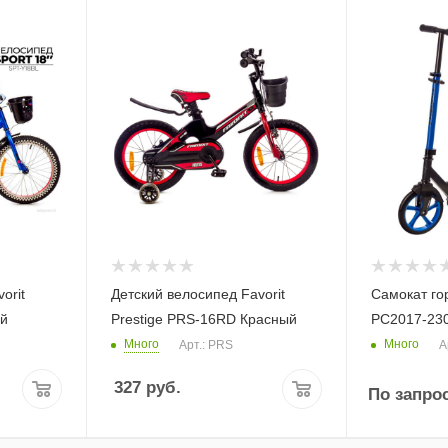
orit
Детский велосипед Favorit
Самокат гор
ий
Prestige PRS-16RD Красный
PC2017-23
Много
Много
Арт.: PRS
А
327
руб.
По запро