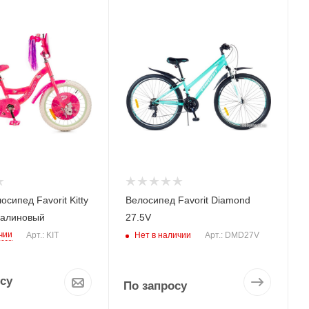
осипед Favorit Kitty
Велосипед Favorit Diamond
Малиновый
27.5V
чии
Нет в наличии
Арт.: KIT
Арт.: DMD27V
су
По запросу