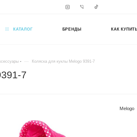
КАТАЛОГ
БРЕНДЫ
КАК КУПИТ
—
аксессуары
Коляска для куклы Melogo 9391-7
9391-7
Melogo