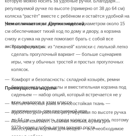
которую можно носить за удобные ручки. Благодаря
регулируемой ручке по высоте (примерно от 38 до 64 см)
коляска “растёт” вместе с ребёнком и остаётся удобной на
Чем отличается от других моделей
разных этапах игры. Пенные колёса диаметром около 15
см обеспечивают тихий ход по дому и двору, а корзина
снизу и сумка на ручке помогают брать с собой все
аксессуары куклы.
Трансформация: из “лежачей” коляски с люлькой легко
сделать прогулочный вариант — больше сценариев
игры, чем у обычных тростей и простых прогулочных
колясок.
Комфорт и безопасность: складной козырёк, ремни
безопасности для куклы и вместительная корзина под
Преимущества модели
сиденьем — набор опций, который встречается не у
всех аналогов в этом классе.
Металлическая рама и износостойкая ткань —
долговечность при ежедневной игре
Удобство для ребёнка: регулируемая по высоте ручка
до 64 см — редкость среди колясок для кукол, поэтому
Полный комплект: съёмная люлька, сумка для
9379‑серия удобна детям разного роста.
аксессуаров, корзина для вещей — всё необходимое