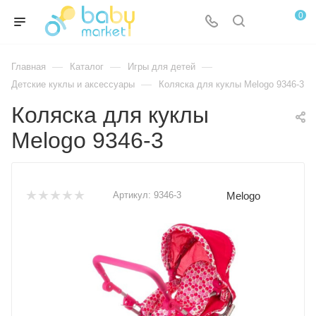
0
—
—
—
Главная
Каталог
Игры для детей
—
Детские куклы и аксессуары
Коляска для куклы Melogo 9346-3
Коляска для куклы
Melogo 9346-3
Melogo
Артикул:
9346-3