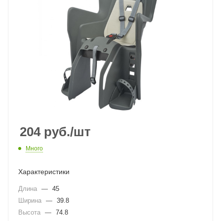
204
руб.
/шт
Много
Характеристики
Длина
—
45
Ширина
—
39.8
Высота
—
74.8