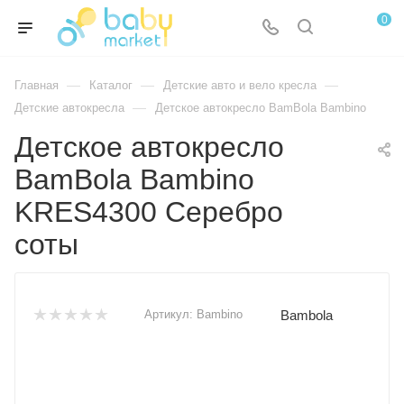
0
—
—
—
Главная
Каталог
Детские авто и вело кресла
—
Детские автокресла
Детское автокресло BamBola Bambino
Детское автокресло
BamBola Bambino
KRES4300 Серебро
соты
Bambola
Артикул:
Bambino