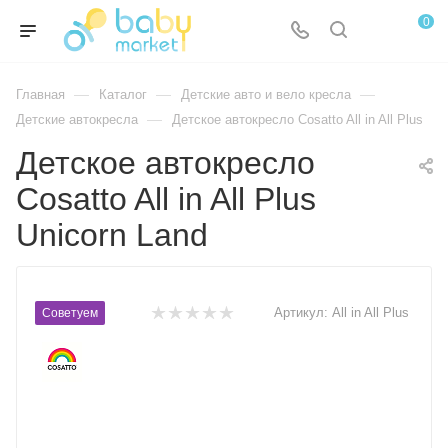
0
—
—
—
Главная
Каталог
Детские авто и вело кресла
—
Детские автокресла
Детское автокресло Cosatto All in All Plus
Детское автокресло
Cosatto All in All Plus
Unicorn Land
Артикул:
All in All Plus
Советуем