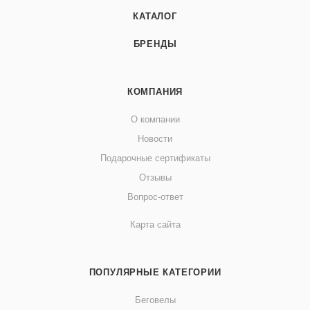
кресло под нужды вашего ребенка.
КАТАЛОГ
БРЕНДЫ
Cosatto All in All Plus сочетает в себе стильный дизайн,
высокое качество и функциональность, делая его
отличным выбором для заботливых родителей, ценящих
КОМПАНИЯ
безопасность и комфорт своих детей
О компании
Новости
Подарочные сертификаты
Отзывы
Вопрос-ответ
Карта сайта
ПОПУЛЯРНЫЕ КАТЕГОРИИ
Беговелы