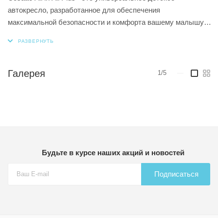
автокресло, разработанное для обеспечения
максимальной безопасности и комфорта вашему малышу.
Это кресло подходит для детей с рождения и до 36 кг
(приблизительно 12 лет), что делает его идеальным
выбором на все стадии роста ребенка.
Галерея
1/5
—
Особенности Cosatto All in All Plus включают в себя:
1. Многофункциональность: кресло может использоваться
как автокресло группы 0+/1/2/3, что позволяет ему расти
вместе с вашим ребенком.
2. Безопасность: кресло оснащено пятиточечными ремнями
безопасности, боковой защитой и подголовником для
Будьте в курсе наших акций и новостей
защиты в случае аварии.
3. Комфорт: мягкие подушки и подкладки обеспечивают
Подписаться
комфортное положение для вашего малыша во время
поездок.
4. Простота использования: легкая установка и
регулировка позволяют быстро и удобно адаптировать