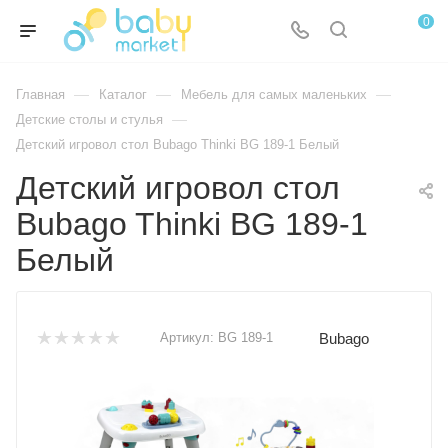
0
—
—
—
Главная
Каталог
Мебель для самых маленьких
—
Детские столы и стулья
Детский игровол стол Bubago Thinki BG 189-1 Белый
Детский игровол стол
Bubago Thinki BG 189-1
Белый
Bubago
Артикул:
BG 189-1