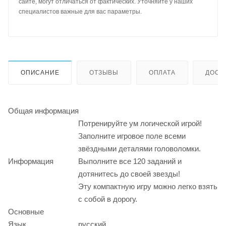
сайте, могут отличаться от фактических. Уточняйте у наших
специалистов важные для вас параметры.
ОПИСАНИЕ
ОТЗЫВЫ
ОПЛАТА
ДОСТ
Общая информация
Потренируйте ум логической игрой!
Заполните игровое поле всеми
звёздными деталями головоломки.
Информация
Выполните все 120 заданий и
дотянитесь до своей звезды!
Эту компактную игру можно легко взять
с собой в дорогу.
Основные
Язык
русский