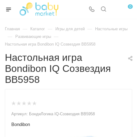
0
—
—
—
Главная
Каталог
Игры для детей
Настольные игры
—
—
Развивающие игры
Настольная игра Bondibon IQ Созвездия ВВ5958
Настольная игра
Bondibon IQ Созвездия
ВВ5958
Артикул:
БондиЛогика IQ-Созвездия ВВ5958
Bondibon