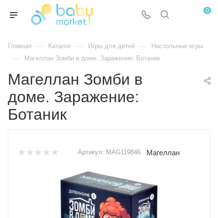
0
—
—
—
Главная
Каталог
Игры для детей
Настольные игры
—
Магеллан Зомби в доме. Заражение: Ботаник
Магеллан Зомби в
доме. Заражение:
Ботаник
Магеллан
Артикул:
MAG119846