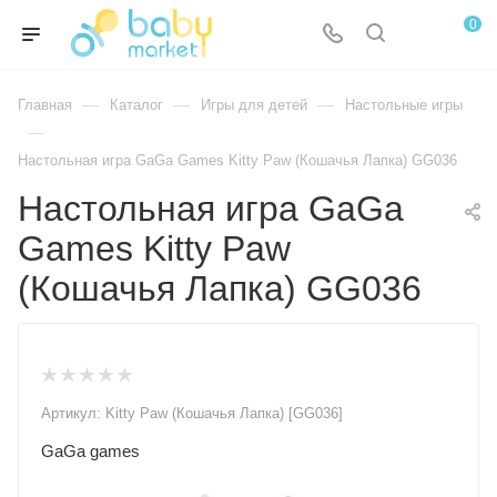
0
—
—
—
Главная
Каталог
Игры для детей
Настольные игры
—
Настольная игра GaGa Games Kitty Paw (Кошачья Лапка) GG036
Настольная игра GaGa
Games Kitty Paw
(Кошачья Лапка) GG036
Артикул:
Kitty Paw (Кошачья Лапка) [GG036]
GaGa games