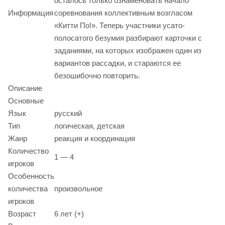
осталось только ознаменовать начало
Информация
соревнования коллективным возгласом
«Китти По!». Теперь участники усато-
полосатого безумия разбирают карточки с
заданиями, на которых изображен один из
вариантов рассадки, и стараются ее
безошибочно повторить.
Описание
Основные
Язык
русский
Тип
логическая, детская
Жанр
реакция и координация
Количество
1 — 4
игроков
Особенность
количества
произвольное
игроков
Возраст
6 лет (+)