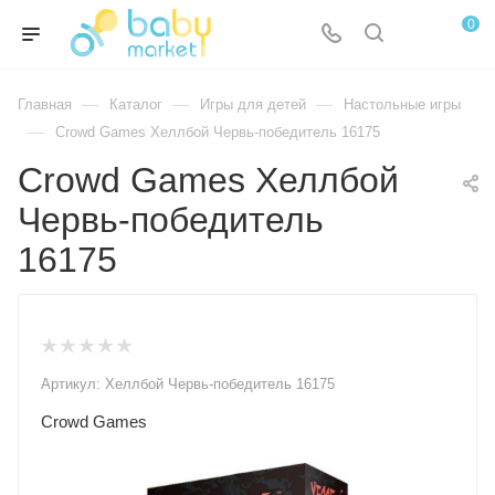
0
—
—
—
Главная
Каталог
Игры для детей
Настольные игры
—
Crowd Games Хеллбой Червь-победитель 16175
Crowd Games Хеллбой
Червь-победитель
16175
Артикул:
Хеллбой Червь-победитель 16175
Crowd Games