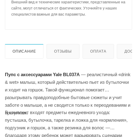
Внешний вид и технические характеристики, представленные на
сайте, могут отличаться от фактических. Уточняйте у наших
специалистов важные для вас параметры.
ОПИСАНИЕ
ОТЗЫВЫ
ОПЛАТА
ДОСТ
Пупс с аксессуарами Yale BL037A
— реалистичный «drink
& wet» малыш, который действительно пьет из бутылочки
и ходит на горшок. Такой функционал помогает
разыгрывать правдоподобные бытовые сюжеты и учит
заботе о малыше, а не сводится только к переодеваниям и
В комплект входят предметы ежедневного ухода:
прогулкам.
пустышка, бутылочка, тарелка и ложка для «кормления»,
подгузник и горшок, а также резинка для волос —
благодаря этому ребенок может варьировать сценарии