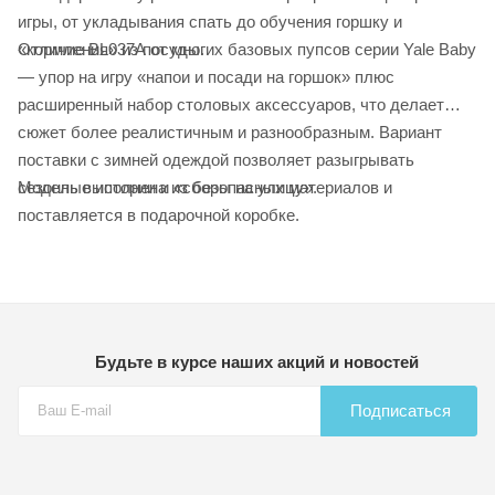
игры, от укладывания спать до обучения горшку и
Отличие BL037A от многих базовых пупсов серии Yale Baby
«кормления» из посуды.
— упор на игру «напои и посади на горшок» плюс
расширенный набор столовых аксессуаров, что делает
сюжет более реалистичным и разнообразным. Вариант
поставки с зимней одеждой позволяет разыгрывать
Модель выполнена из безопасных материалов и
сезонные истории и «сборы на улицу».
поставляется в подарочной коробке.
Будьте в курсе наших акций и новостей
Подписаться