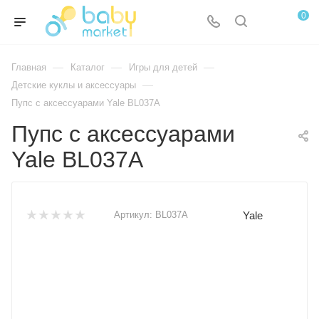
0
—
—
—
Главная
Каталог
Игры для детей
—
Детские куклы и аксессуары
Пупс с аксессуарами Yale BL037A
Пупс с аксессуарами
Yale BL037A
Yale
Артикул:
BL037A