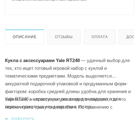
ОПИСАНИЕ
ОТЗЫВЫ
ОПЛАТА
ДОСТ
Кукла с аксессуарами Yale RT248
— удачный выбор для
тех, кто ищет готовый игровой набор с куклой и
тематическими предметами. Модель выделяется
аккуратной подарочной упаковкой и продуманным форм-
фактором: коробка средней длины удобна для хранения и
Yale RT248 — практичное решение для подарка и для
перевозки, а аксессуары уже входят в комплект, так что
первых сюжетных игр дома или в гостях.
можно играть сразу «из коробки». По сравнению с
базовыми куклами без набора предметов, RT248 позволяет
разнообразить сюжетно-ролевые игры и дольше
удерживает интерес ребенка. Название модели и бренд
подтверждены карточкой товара, что помогает точно