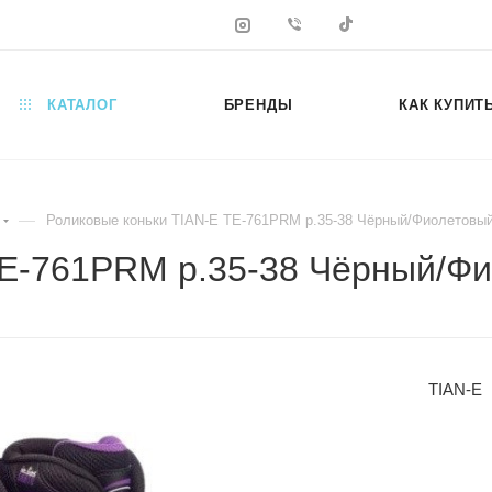
КАТАЛОГ
БРЕНДЫ
КАК КУПИТ
—
Роликовые коньки TIAN-E TE-761PRM р.35-38 Чёрный/Фиолетовы
TE-761PRM р.35-38 Чёрный/Ф
TIAN-E