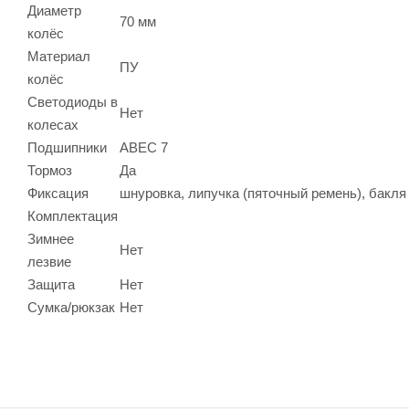
Диаметр
70 мм
колёс
Материал
ПУ
колёс
Светодиоды в
Нет
колесах
Подшипники
ABEC 7
Тормоз
Да
Фиксация
шнуровка, липучка (пяточный ремень), бакля
Комплектация
Зимнее
Нет
лезвие
Защита
Нет
Сумка/рюкзак
Нет