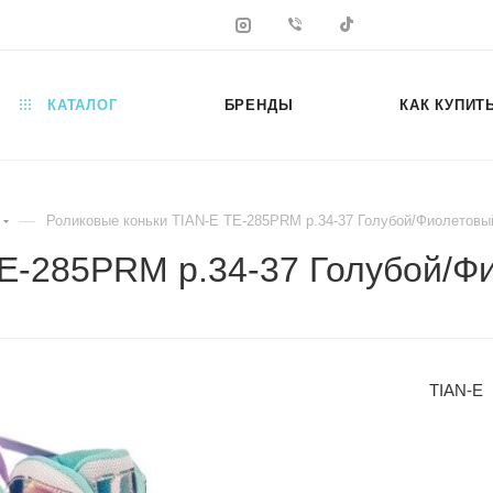
КАТАЛОГ
БРЕНДЫ
КАК КУПИТ
—
Роликовые коньки TIAN-E TE-285PRM р.34-37 Голубой/Фиолетовы
TE-285PRM р.34-37 Голубой/Ф
TIAN-E