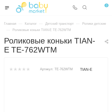
0
—
—
—
Главная
Каталог
Детский транспорт
Ролики детские
—
Роликовые коньки TIAN-E TE-762WTM
Роликовые коньки TIAN-
E TE-762WTM
TIAN-E
Артикул:
TE-762WTM