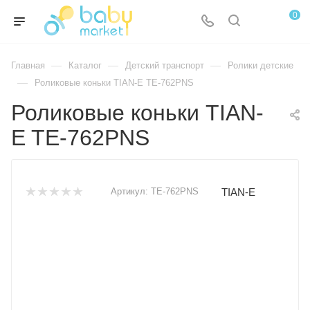
0
—
—
—
Главная
Каталог
Детский транспорт
Ролики детские
—
Роликовые коньки TIAN-E TE-762PNS
Роликовые коньки TIAN-
E TE-762PNS
TIAN-E
Артикул:
TE-762PNS