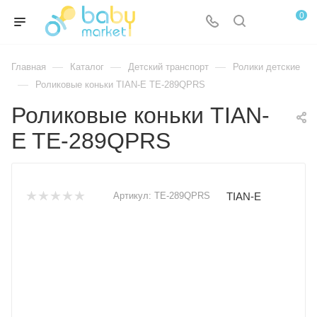
0
—
—
—
Главная
Каталог
Детский транспорт
Ролики детские
—
Роликовые коньки TIAN-E TE-289QPRS
Роликовые коньки TIAN-
E TE-289QPRS
TIAN-E
Артикул:
TE-289QPRS