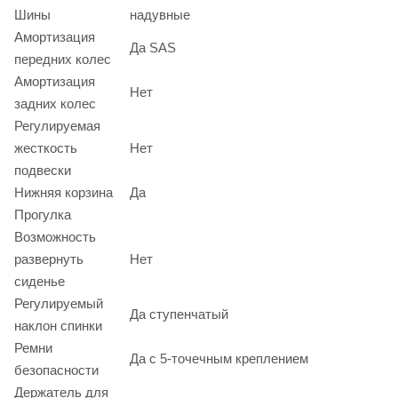
Шины
надувные
Амортизация
Да SAS
передних колес
Амортизация
Нет
задних колес
Регулируемая
жесткость
Нет
подвески
Нижняя корзина
Да
Прогулка
Возможность
развернуть
Нет
сиденье
Регулируемый
Да ступенчатый
наклон спинки
Ремни
Да c 5-точечным креплением
безопасности
Держатель для