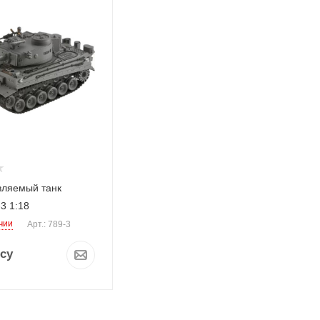
вляемый танк
3 1:18
чии
Арт.: 789-3
су