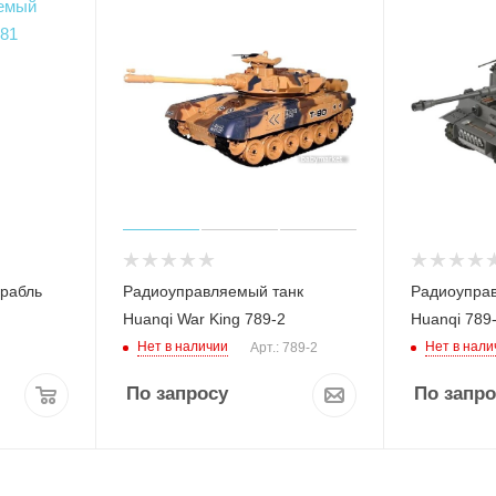
рабль
Радиоуправляемый танк
Радиоупра
Huanqi War King 789-2
Huanqi 789-
Нет в наличии
Нет в нали
Арт.: 789-2
По запросу
По запро