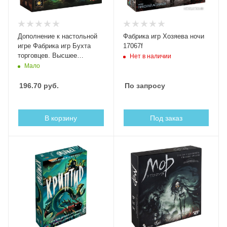
Дополнение к настольной
Фабрика игр Хозяева ночи
игре Фабрика игр Бухта
17067f
торговцев. Высшее
Нет в наличии
качество
Мало
196.70
руб.
По запросу
В корзину
Под заказ