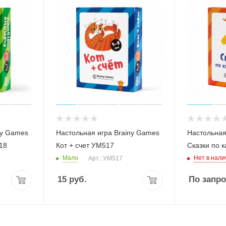
ny Games
Настольная игра Brainy Games
Настольная
18
Кот + счет УМ517
Сказки по 
Мало
Нет в нали
Арт.: УМ517
15
руб.
По запро