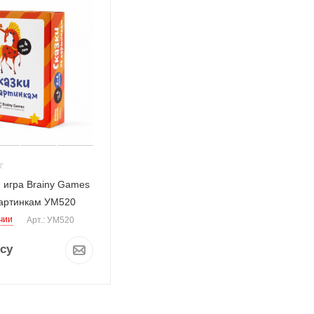
 игра Brainy Games
картинкам УМ520
чии
Арт.: УМ520
су